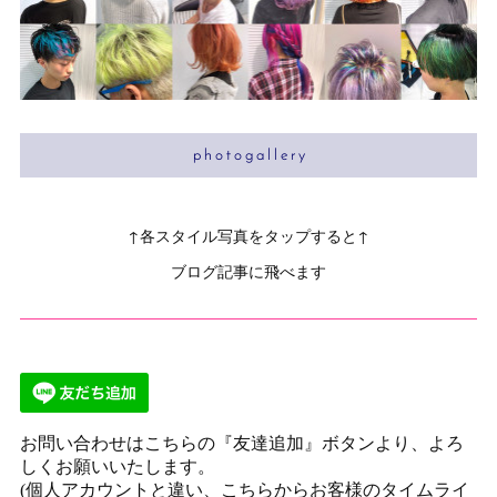
p h o t o g a l l e r y
↑各スタイル写真をタップすると↑
ブログ記事に飛べます