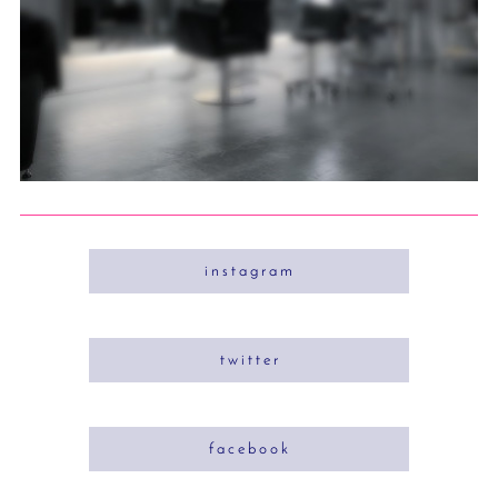
i n s t a g r a m
t w i t t e r
f a c e b o o k