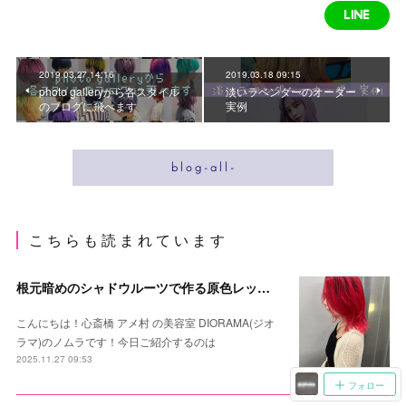
2019.03.27 14:16
2019.03.18 09:15
photo galleryから各スタイル
淡いラベンダーのオーダー
のブログに飛べます
実例
b l o g - a l l -
こ ち ら も 読 ま れ て い ま す
根元暗めのシャドウルーツで作る原色レッドスタイル
こんにちは！心斎橋 アメ村 の美容室 DIORAMA(ジオ
ラマ)のノムラです！今日ご紹介するのは
2025.11.27 09:53
フォロー