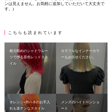
こ ち ら も 読 ま れ て い ま す
根元暗めのシャドウルー
カラフルなインナーカラ
ツで作る原色レッドスタ
ーもお任せください。
イル
オレンジ×外ハネのお手入
メンズのハイトーンショ
れも楽チンなスタイル
ート