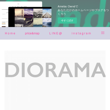
Ameba Owndで
あなただけのホームページやブログをつ
くろう
今すぐ試す
H o m e
price&map
L I N E @
i n s t a g r a m
t w i t t e r
b l o g
p h o t o g a l l e r y
今月のお休み
SNSリンク